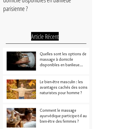
Quelles sont les options de massage à
Le bien-être mascul
domicile disponibles en banlieue
cachés des soins n
parisienne ?
Article Récent
Quelles sont les options de
massage à domicile
disponibles en banlieue
parisienne ?
Le bien-être masculin : les
avantages cachés des soins
naturistes pour homme ?
Comment le massage