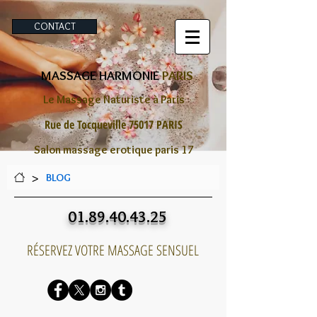
CONTACT
MASSAGE HARMONIE
PARIS
Le Massage Naturiste à Paris
Rue de Tocqueville 75017 PARIS
Salon massage erotique paris 17
>
BLOG
01.89.40.43.25
RÉSERVEZ VOTRE MASSAGE SENSUEL