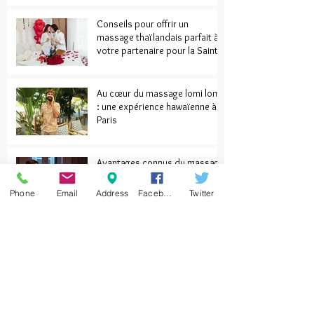
ayurvédique participe-t-il au
bien-être des femmes ?
Conseils pour offrir un
massage thaïlandais parfait à
votre partenaire pour la Saint-
Valentin
Au cœur du massage lomi lomi
: une expérience hawaïenne à
Paris
Phone
Email
Address
Facebook
Twitter
Avantages connus du massage
érotique dans la vie amoureuse
d’un homme
Quelle est l’importance du
massage des pieds lors d’une
séance de massage intime ?