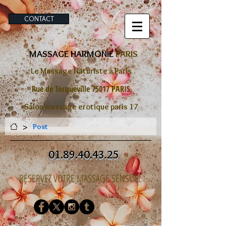
CONTACT
MASSAGE HARMONIE
PARIS
Le Massage Naturiste à Paris
Rue de Tocqueville 75017 PARIS
Salon massage erotique paris 17
>
Post
01.89.40.43.25
RÉSERVEZ VOTRE MASSAGE SENSUEL