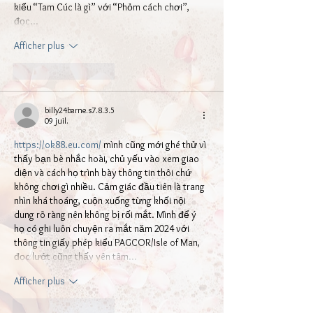
kiểu “Tam Cúc là gì” với “Phỏm cách chơi”, 
đọc…
Afficher plus
J'aime
Répondre
billy24barne.s7.8.3.5
09 juil.
https://ok88.eu.com/
 mình cũng mới ghé thử vì 
thấy bạn bè nhắc hoài, chủ yếu vào xem giao 
diện và cách họ trình bày thông tin thôi chứ 
không chơi gì nhiều. Cảm giác đầu tiên là trang 
nhìn khá thoáng, cuộn xuống từng khối nội 
dung rõ ràng nên không bị rối mắt. Mình để ý 
họ có ghi luôn chuyện ra mắt năm 2024 với 
thông tin giấy phép kiểu PAGCOR/Isle of Man, 
đọc lướt cũng thấy yên tâm…
Afficher plus
J'aime
Répondre