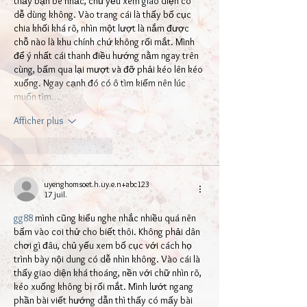
thấy bạn bè nhắc, chủ yếu xem giao diện có 
dễ dùng không. Vào trang cái là thấy bố cục 
chia khối khá rõ, nhìn một lượt là nắm được 
chỗ nào là khu chính chứ không rối mắt. Mình 
để ý nhất cái thanh điều hướng nằm ngay trên 
cùng, bấm qua lại mượt và đỡ phải kéo lên kéo 
xuống. Ngay cạnh đó có ô tìm kiếm nên lúc 
muốn tìm…
Afficher plus
J'aime
Répondre
uyenghomsoet.h.uy.e.n+abc123
17 juil.
gg88
 mình cũng kiểu nghe nhắc nhiều quá nên 
bấm vào coi thử cho biết thôi. Không phải dân 
chơi gì đâu, chủ yếu xem bố cục với cách họ 
trình bày nội dung có dễ nhìn không. Vào cái là 
thấy giao diện khá thoáng, nền với chữ nhìn rõ, 
kéo xuống không bị rối mắt. Mình lướt ngang 
phần bài viết hướng dẫn thì thấy có mấy bài 