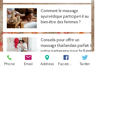
Comment le massage
ayurvédique participe-t-il au
bien-être des femmes ?
Conseils pour offrir un
massage thaïlandais parfait à
votre partenaire pour la Saint-
Valentin
Phone
Email
Address
Facebook
Twitter
Au cœur du massage lomi lomi
: une expérience hawaïenne à
Paris
Avantages connus du massage
érotique dans la vie amoureuse
d’un homme
Quelle est l’importance du