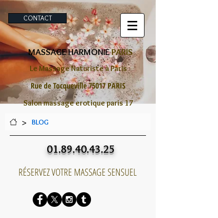
CONTACT
MASSAGE HARMONIE
PARIS
Le Massage Naturiste à Paris
Rue de Tocqueville 75017 PARIS
Salon massage erotique paris 17
>
BLOG
01.89.40.43.25
RÉSERVEZ VOTRE MASSAGE SENSUEL