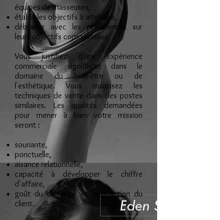
équipes de masseuses,
établir les objectifs à atteindre,
débriefer avec les praticiennes sur
leurs objectifs commerciaux
Vous justifiez d'une expérience
commerciale signifiante dans le
domaine du bien-être ou de
l'esthétique. Vous maîtrisez les
techniques de vente dans des postes
similaires. Les qualités demandées
pour mener à bien votre mission
seront :
souriante,
ponctuelle,
aisance relationnelle,
capacité à développer le chiffre
d'affaire,
goût du chalenge et satisfaction du
client.