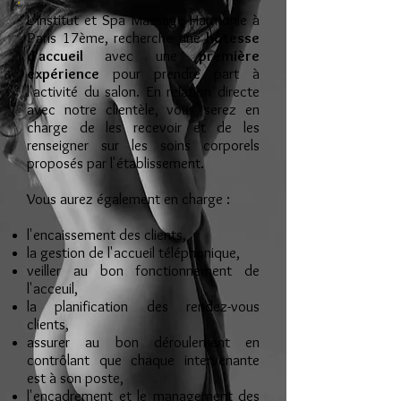
L'institut et Spa
Massage Harmonie à
Paris 17ème
, recherche une
hôtesse
d'accueil
avec une
première
expérience
pour prendre part à
l'activité du salon. En relation directe
avec notre clientèle, vous serez en
charge de les recevoir et de les
renseigner sur les soins corporels
proposés par l'établissement.
Vous aurez également en charge :
l'encaissement des clients,
la gestion de l'accueil téléphonique,
veiller au bon fonctionnement de
l'acceuil,
la planification des rendez-vous
clients,
assurer au bon déroulement en
contrôlant que chaque intervenante
est à son poste,
l'encadrement et le management des