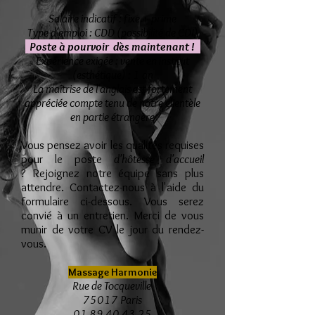
Salaire indicatif : fixe + prime
Type d'emploi : CDD (possibilité de CDI)
Poste à pourvoir
dès maintenant !
Expérience exigée : vente en institut
(esthétique) : 1 an
La maîtrise de l'anglais est fortement
appréciée compte tenu de notre clientèle
en partie étrangère
Vous pensez avoir les qualités requises
pour le poste
d'hôtesse d'accueil
?
Rejoignez notre équipe sans plus
attendre. Contactez-nous à l'aide du
formulaire ci-dessous. Vous serez
convié à un entretien. Merci de vous
munir de votre CV le jour du rendez-
vous.
Massage Harmonie
Rue de Tocqueville
75017 Paris
01.89.40.43.25