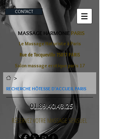
CONTACT
MASSAGE HARMONIE
PARIS
Le Massage Naturiste à Paris
Rue de Tocqueville 75017 PARIS
Salon massage erotique paris 17
>
RECHERCHE HÔTESSE D'ACCUEIL PARIS
01.89.40.43.25
RÉSERVEZ VOTRE MASSAGE SENSUEL