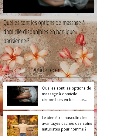
Quelles sont les options de massage à
Le bien-être mascul
domicile disponibles en banlieue
cachés des soins n
parisienne ?
Article récent
Quelles sont les options de
massage à domicile
disponibles en banlieue
parisienne ?
Le bien-être masculin : les
avantages cachés des soins
naturistes pour homme ?