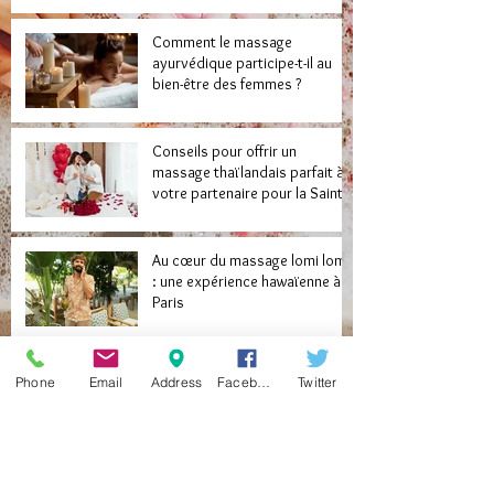
Comment le massage
ayurvédique participe-t-il au
bien-être des femmes ?
Conseils pour offrir un
massage thaïlandais parfait à
votre partenaire pour la Saint-
Valentin
Au cœur du massage lomi lomi
: une expérience hawaïenne à
Paris
Avantages connus du massage
Phone
Email
Address
Facebook
Twitter
érotique dans la vie amoureuse
d’un homme
Quelle est l’importance du