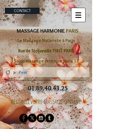
CONTACT
MASSAGE HARMONIE
PARIS
Le Massage Naturiste à Paris
Rue de Tocqueville 75017 PARIS
Salon massage erotique paris 17
>
Post
01.89.40.43.25
RÉSERVEZ VOTRE MASSAGE SENSUEL