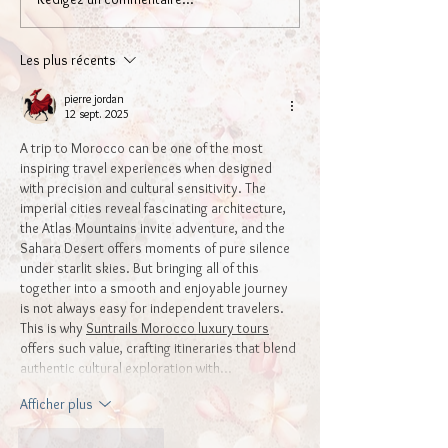
Les plus récents
pierre jordan
12 sept. 2025
A trip to Morocco can be one of the most 
inspiring travel experiences when designed 
with precision and cultural sensitivity. The 
imperial cities reveal fascinating architecture, 
the Atlas Mountains invite adventure, and the 
Sahara Desert offers moments of pure silence 
under starlit skies. But bringing all of this 
together into a smooth and enjoyable journey 
is not always easy for independent travelers. 
This is why 
Suntrails Morocco luxury tours
offers such value, crafting itineraries that blend 
authentic cultural exploration with…
Afficher plus
J'aime
Répondre