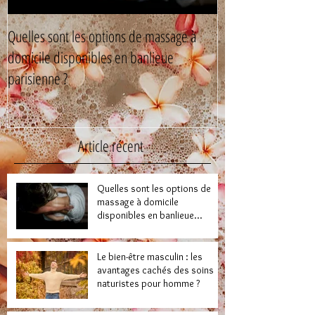
Quelles sont les options de massage à
Le bien-être mascul
domicile disponibles en banlieue
cachés des soins n
parisienne ?
Article récent
Quelles sont les options de
massage à domicile
disponibles en banlieue
parisienne ?
Le bien-être masculin : les
avantages cachés des soins
naturistes pour homme ?