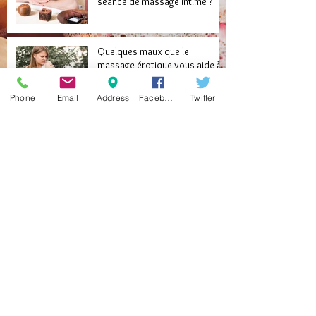
séance de massage intime ?
Quelques maux que le
massage érotique vous aide à
soigner
Phone
Email
Address
Facebook
Twitter
Libérez vos desirs cachés
grâce au massage naturiste
Redécouvrez l’amour après 50
ans avec le massage exotique
Archive
septembre 2024
(1)
1 post
mars 2024
(2)
2 posts