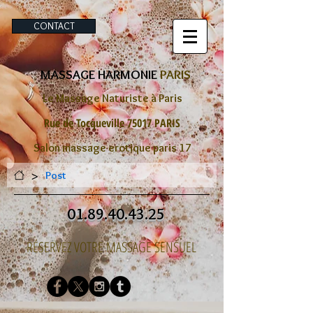
CONTACT
MASSAGE HARMONIE
PARIS
Le Massage Naturiste à Paris
Rue de Tocqueville 75017 PARIS
Salon massage erotique paris 17
>
Post
01.89.40.43.25
RÉSERVEZ VOTRE MASSAGE SENSUEL