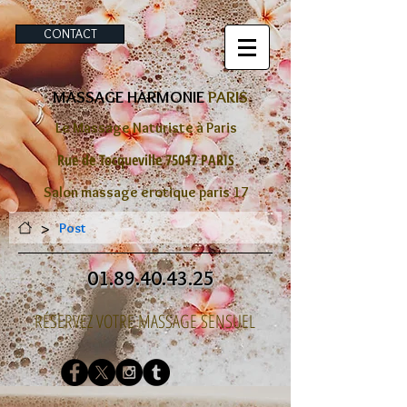
CONTACT
MASSAGE HARMONIE
PARIS
Le Massage Naturiste à Paris
Rue de Tocqueville 75017 PARIS
Salon massage erotique paris 17
>
Post
01.89.40.43.25
RÉSERVEZ VOTRE MASSAGE SENSUEL