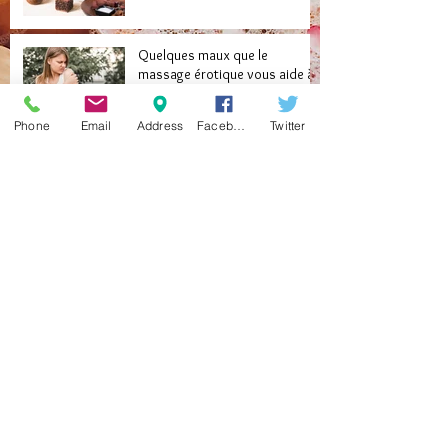
Quelques maux que le
massage érotique vous aide à
soigner
Phone
Email
Address
Facebook
Twitter
Libérez vos desirs cachés
grâce au massage naturiste
Redécouvrez l’amour après 50
ans avec le massage exotique
Archive
septembre 2024
(1)
1 post
mars 2024
(2)
2 posts
février 2024
(1)
1 post