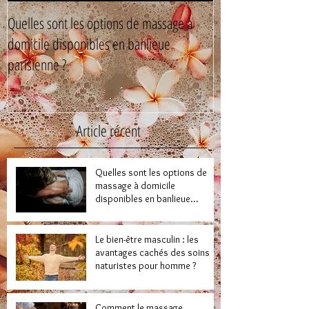
Quelles sont les options de massage à
Le bien-être mascul
domicile disponibles en banlieue
cachés des soins n
parisienne ?
Article récent
Quelles sont les options de
massage à domicile
disponibles en banlieue
parisienne ?
Le bien-être masculin : les
avantages cachés des soins
naturistes pour homme ?
Comment le massage