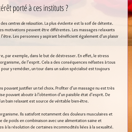
térêt porté à ces instituts ?
 des 
centres de relaxation
. La plus évidente est la soif de détente. 
 les motivations peuvent être différentes. Les massages relaxants 
e l’être. Les personnes y aspirant bénéficient également d’un plaisir 
ire, par exemple, dans le but de déstresser. En effet, le stress 
’organisme, de l’esprit. Cela a des conséquences néfastes à tous 
i, pour y remédier, un tour dans un salon spécialisé est toujours 
s pouvant justifier un tel choix. Profiter d’un massage nu est très 
rise pouvant aboutir à l’obtention d’un paisible état d’esprit. De 
un bain relaxant est source de véritable bien-être. 
’organisme. Ils satisfont notamment des douleurs musculaires et 
erte de poids en combinaison avec une alimentation saine et 
ces à la résolution de certaines incommodités liées à la sexualité.