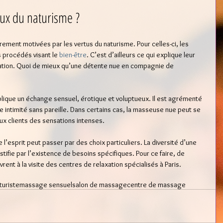
ux du naturisme ? 
ement motivées par les vertus du naturisme. Pour celles-ci, les 
s procédés visant le 
bien-être
. C’est d’ailleurs ce qui explique leur 
ation. Quoi de mieux qu’une détente nue en compagnie de 
plique un échange sensuel, érotique et voluptueux. Il est agrémenté 
 intimité sans pareille. Dans certains cas, la masseuse nue peut se 
aux clients des sensations intenses. 
l’esprit peut passer par des choix particuliers. La diversité d’une 
stifie par l’existence de besoins spécifiques. Pour ce faire, de 
ent à la visite des centres de relaxation spécialisés à Paris. 
turiste
massage sensuel
salon de massage
centre de massage