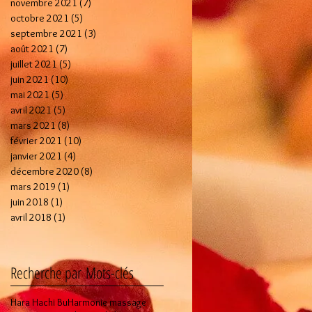
novembre 2021
(7)
7 posts
octobre 2021
(5)
5 posts
septembre 2021
(3)
3 posts
août 2021
(7)
7 posts
juillet 2021
(5)
5 posts
juin 2021
(10)
10 posts
mai 2021
(5)
5 posts
avril 2021
(5)
5 posts
mars 2021
(8)
8 posts
février 2021
(10)
10 posts
janvier 2021
(4)
4 posts
décembre 2020
(8)
8 posts
mars 2019
(1)
1 post
juin 2018
(1)
1 post
avril 2018
(1)
1 post
Recherche par Mots-clés
Hara Hachi Bu
Harmonie massage