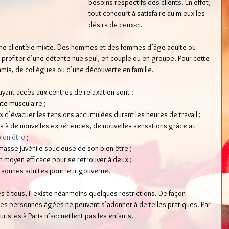
besoins respectifs des clients. En effet, 
tout concourt à satisfaire au mieux les 
désirs de ceux-ci. 
une clientèle mixte. Des hommes et des femmes d’âge adulte ou 
e profiter d’une détente nue seul, en couple ou en groupe. Pour cette 
’amis, de collègues ou d’une découverte en famille. 
ayant accès aux centres de relaxation sont : 
te musculaire ; 
 d’évacuer les tensions accumulées durant les heures de travail ; 
ts à de nouvelles expériences, de nouvelles sensations grâce au 
ien-être
 ; 
masse juvénile soucieuse de son bien-être ; 
n moyen efficace pour se retrouver à deux ; 
onnes adultes pour leur gouverne. 
s à tous, il existe néanmoins quelques restrictions. De façon 
es personnes âgées ne peuvent s’adonner à de telles pratiques. Par 
ristes à Paris n’accueillent pas les enfants.