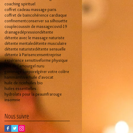
coaching spirituel
coffret cadeau massage paris
coffret de bain
cohérence cardiaque
confinement
conserver sa silhouette
couple
coussin de massage
covid-19
drainage
dépression
détente
détente avec le massage naturiste
détente mentale
détente musculaire
détente naturiste
détente sensuelle
détente à Paris
encens
entreprise
expérience sensitive
forme physique
fête de l'amour
gel nuru
gommage corporel
gérer votre colère
hammam
hiver
huile d'avocat
huile de ricin
huiles bio
huiles essentielles
hydrolats pour la peau
infrarouge
insomnie
Nous suivre