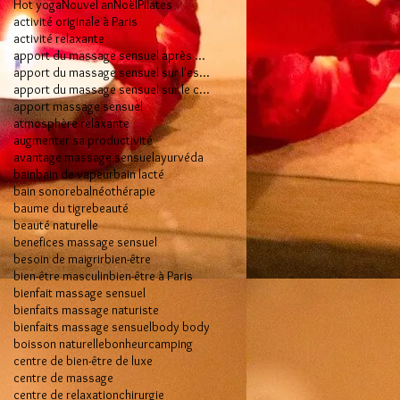
Hot yoga
Nouvel an
Noël
Pilates
activité originale à Paris
activité relaxante
apport du massage sensuel après 50 ans
apport du massage sensuel sur l'esprit
apport du massage sensuel sur le corps
apport massage sensuel
atmosphère relaxante
augmenter sa productivité
avantage massage sensuel
ayurvéda
bain
bain de vapeur
bain lacté
bain sonore
balnéothérapie
baume du tigre
beauté
beauté naturelle
benefices massage sensuel
besoin de maigrir
bien-être
bien-être masculin
bien-être à Paris
bienfait massage sensuel
bienfaits massage naturiste
bienfaits massage sensuel
body body
boisson naturelle
bonheur
camping
centre de bien-être de luxe
centre de massage
centre de relaxation
chirurgie