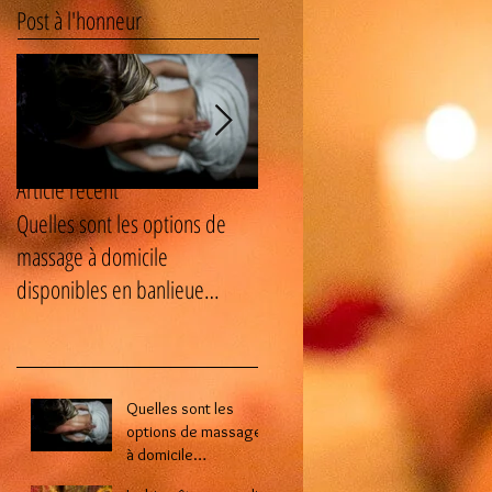
Post à l'honneur
Article récent
Quelles sont les options de
Le bien-être masculin : les
massage à domicile
avantages cachés des soins
disponibles en banlieue
naturistes pour homme ?
parisienne ?
Quelles sont les
options de massage
à domicile
disponibles en