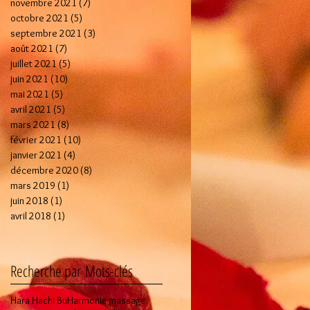
novembre 2021
(7)
7 posts
octobre 2021
(5)
5 posts
septembre 2021
(3)
3 posts
août 2021
(7)
7 posts
juillet 2021
(5)
5 posts
juin 2021
(10)
10 posts
mai 2021
(5)
5 posts
avril 2021
(5)
5 posts
mars 2021
(8)
8 posts
février 2021
(10)
10 posts
janvier 2021
(4)
4 posts
décembre 2020
(8)
8 posts
mars 2019
(1)
1 post
juin 2018
(1)
1 post
avril 2018
(1)
1 post
Recherche par Mots-clés
Hara Hachi Bu
Harmonie massage