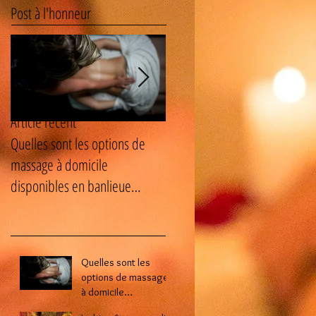
Post à l'honneur
Article récent
Quelles sont les options de
Le bien-être masculin : les
massage à domicile
avantages cachés des soins
disponibles en banlieue
naturistes pour homme ?
parisienne ?
Quelles sont les
options de massage
à domicile
disponibles en