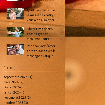
lors d’une séance de
massage intime ?
Quelques maux que
le massage érotique
vous aide à soigner
Libérez vos desirs
cachés grâce au
massage naturiste
Redécouvrez l’amour
après 50 ans avec le
massage exotique
Archive
septembre 2024
(1)
1 post
mars 2024
(2)
2 posts
février 2024
(1)
1 post
janvier 2024
(6)
6 posts
novembre 2023
(3)
3 posts
octobre 2023
(3)
3 posts