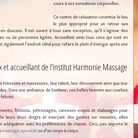
cours à ses sensations corporelles.
Ce centre de relaxation constitue le lieu 
le plus approprié pour un retour aux 
n douceur. Il est ouvert à tous sans exception, qu’il s’agisse des 
 ou de personnes âgées. Accueillant ainsi tous ceux qui sont en 
 également l’endroit idéal pour refaire le plein d’énergie après une 
 et accueillant de l’institut Harmonie Massage
s hôtesses et masseuses, leur talent, leur dévouement ainsi que leur 
les. Dans une ambiance de bonheur, ces belles femmes aux courbes 
élicité. 
ments, frictions, pétrissages, caresses exquis et malaxages pour 
de leurs doux doigts et exerçant des gestes sur mesures, elles 
n adéquation avec les préférences de chacun. Ceci, peu importe le 
n 
massage ayurvéda
 ou d’un corps à corps. 