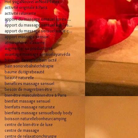
Hot yoga
Nouvel an
Noël
Pilates
activité originale à Paris
activité relaxante
apport du massage sensuel après 50 ans
apport du massage sensuel sur l'esprit
apport du massage sensuel sur le corps
apport massage sensuel
atmosphère relaxante
augmenter sa productivité
avantage massage sensuel
ayurvéda
bain
bain de vapeur
bain lacté
bain sonore
balnéothérapie
baume du tigre
beauté
beauté naturelle
benefices massage sensuel
besoin de maigrir
bien-être
bien-être masculin
bien-être à Paris
bienfait massage sensuel
bienfaits massage naturiste
bienfaits massage sensuel
body body
boisson naturelle
bonheur
camping
centre de bien-être de luxe
centre de massage
centre de relaxation
chirurgie