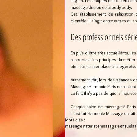
lingam. Les couples quant à eux au
massage duo ou celui body body.
Cet établissement de relaxation o
clientèle. Il s’agit entre autres du
Des professionnels série
En plus d’être très accueillants, le
respectant les principes du métier.
bien sûr, laisser place à la légèreté.
Autrement dit, lors des séances d
Massage Harmonie Paris ne restent pa
ce fait, il n’y a pas de quoi s’inquié
Chaque salon de massage à Paris fai
L’institut Harmonie Massage en fai
Mots-clés :
massage naturiste
massage sensuel
sa