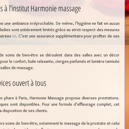
s à l’institut Harmonie massage
ègne une ambiance irréprochable. De même, l’hygiène ne fait en aucun 
aladies sont entièrement limités grâce au strict respect des mesures 
mérées 
ici
. C’est une assurance supplémentaire pour profiter de ses 
de soins de bien-être se déroulent dans des salles avec un décor 
our le confort, huile relaxante, cierges parfumés et lumière tamisée 
 salles de massage. 
vices ouvert à tous
tre phare à Paris, Harmonie Massage propose diverses prestations. 
ues sont disponibles. Pour une formule d’effleurage complet, cet 
a disposition de ses clients.
ers soins de bien-être, notamment le massage de la prostate et celui 