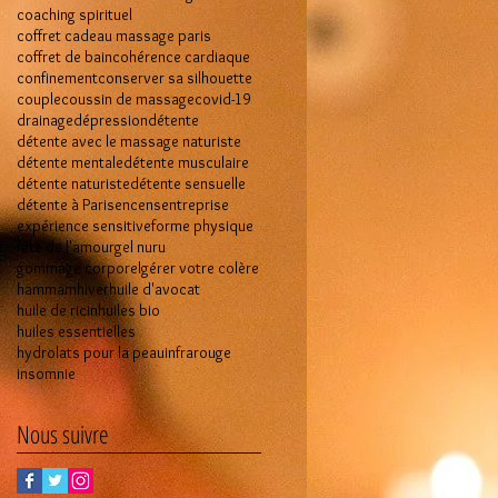
coaching spirituel
coffret cadeau massage paris
coffret de bain
cohérence cardiaque
confinement
conserver sa silhouette
couple
coussin de massage
covid-19
drainage
dépression
détente
détente avec le massage naturiste
détente mentale
détente musculaire
détente naturiste
détente sensuelle
détente à Paris
encens
entreprise
expérience sensitive
forme physique
fête de l'amour
gel nuru
gommage corporel
gérer votre colère
hammam
hiver
huile d'avocat
huile de ricin
huiles bio
huiles essentielles
hydrolats pour la peau
infrarouge
insomnie
Nous suivre