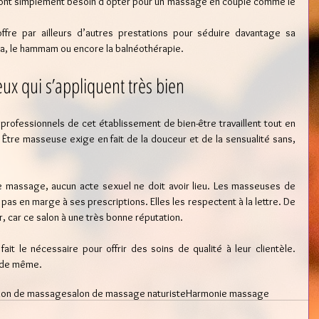
ront simplement besoin d’opter pour un massage en couple comme le 
ffre par ailleurs d’autres prestations pour séduire davantage sa 
 spa, le hammam ou encore la balnéothérapie.
ux qui s’appliquent très bien
s professionnels de cet établissement de bien-être travaillent tout en 
 Être masseuse exige en fait de la douceur et de la sensualité sans, 
e massage, aucun acte sexuel ne doit avoir lieu. Les masseuses de 
s en marge à ses prescriptions. Elles les respectent à la lettre. De 
ter, car ce salon à une très bonne réputation.
t le nécessaire pour offrir des soins de qualité à leur clientèle. 
t de même.
lon de massage
salon de massage naturiste
Harmonie massage