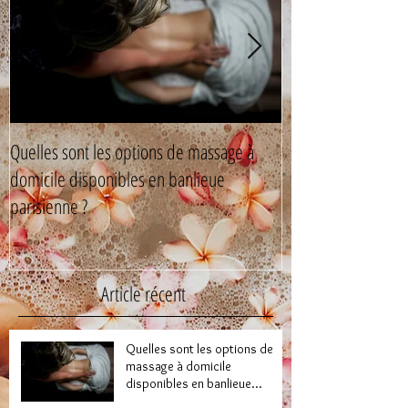
Quelles sont les options de massage à
Le bien-être mascul
domicile disponibles en banlieue
cachés des soins n
parisienne ?
Article récent
Quelles sont les options de
massage à domicile
disponibles en banlieue
parisienne ?