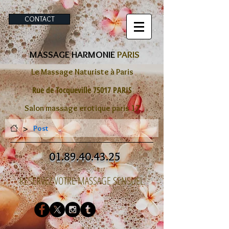
CONTACT
MASSAGE HARMONIE
PARIS
Le Massage Naturiste à Paris
Rue de Tocqueville 75017 PARIS
Salon massage erotique paris 17
>
Post
01.89.40.43.25
RÉSERVEZ VOTRE MASSAGE SENSUEL