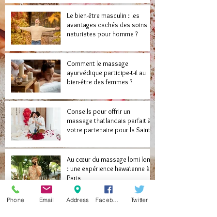
Le bien-être masculin : les
avantages cachés des soins
naturistes pour homme ?
Comment le massage
ayurvédique participe-t-il au
bien-être des femmes ?
Conseils pour offrir un
massage thaïlandais parfait à
votre partenaire pour la Saint-
Valentin
Au cœur du massage lomi lomi
: une expérience hawaïenne à
Paris
Phone
Email
Address
Facebook
Twitter
Avantages connus du massage
érotique dans la vie amoureuse