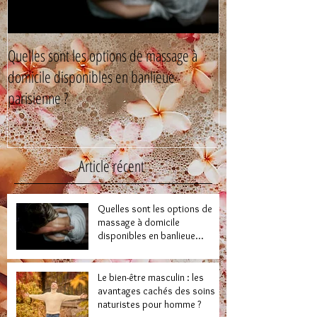
Quelles sont les options de massage à
Le bien-être mascul
domicile disponibles en banlieue
cachés des soins n
parisienne ?
Article récent
Quelles sont les options de
massage à domicile
disponibles en banlieue
parisienne ?
Le bien-être masculin : les
avantages cachés des soins
naturistes pour homme ?