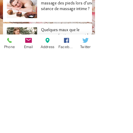
massage des pieds lors d’une
séance de massage intime ?
Quelques maux que le
massage érotique vous aide à
soigner
Phone
Email
Address
Facebook
Twitter
Libérez vos desirs cachés
grâce au massage naturiste
Redécouvrez l’amour après 50
ans avec le massage exotique
Archive
septembre 2024
(1)
1 post