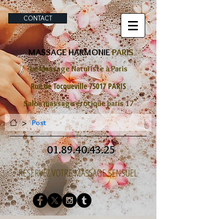
CONTACT
MASSAGE HARMONIE
PARIS
Le Massage Naturiste à Paris
Rue de Tocqueville 75017 PARIS
Salon massage erotique paris 17
>
Post
01.89.40.43.25
RÉSERVEZ VOTRE MASSAGE SENSUEL