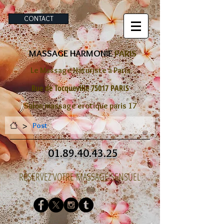
CONTACT
MASSAGE HARMONIE
PARIS
Le Massage Naturiste à Paris
Rue de Tocqueville 75017 PARIS
Salon massage erotique paris 17
>
Post
01.89.40.43.25
RÉSERVEZ VOTRE MASSAGE SENSUEL