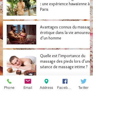
: une expérience hawaïenne à
Paris
Avantages connus du massage
érotique dans la vie amoureuse
d’un homme
Quelle est l’importance du
massage des pieds lors d’une
séance de massage intime ?
Quelques maux que le
Phone
Email
Address
Facebook
Twitter
massage érotique vous aide à
soigner
Libérez vos desirs cachés
grâce au massage naturiste