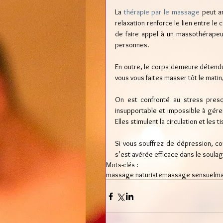
La 
thérapie par le massage
 peut a
relaxation renforce le lien entre le 
de faire appel à un massothérapeut
personnes.
En outre, le corps demeure détendu l
vous vous faites masser tôt le matin,
On est confronté au stress presq
insupportable et impossible à gérer
Elles stimulent la circulation et les t
Si vous souffrez de dépression, con
s’est avérée efficace dans le soula
Mots-clés :
massage naturiste
massage sensuel
ma