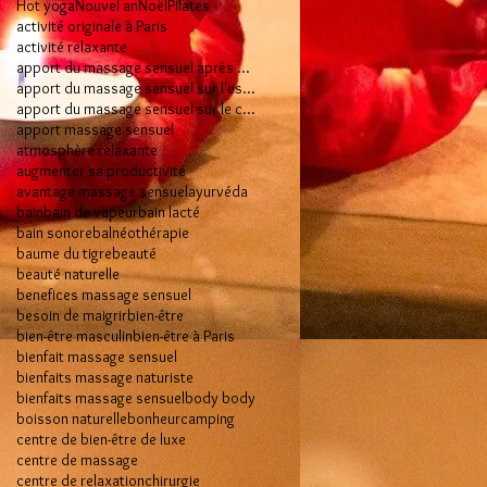
Hot yoga
Nouvel an
Noël
Pilates
activité originale à Paris
activité relaxante
apport du massage sensuel après 50 ans
apport du massage sensuel sur l'esprit
apport du massage sensuel sur le corps
apport massage sensuel
atmosphère relaxante
augmenter sa productivité
avantage massage sensuel
ayurvéda
bain
bain de vapeur
bain lacté
bain sonore
balnéothérapie
baume du tigre
beauté
beauté naturelle
benefices massage sensuel
besoin de maigrir
bien-être
bien-être masculin
bien-être à Paris
bienfait massage sensuel
bienfaits massage naturiste
bienfaits massage sensuel
body body
boisson naturelle
bonheur
camping
centre de bien-être de luxe
centre de massage
centre de relaxation
chirurgie