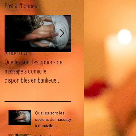
Post à l'honneur
Article récent
Quelles sont les options de
Le bien-être masculin : les
massage à domicile
avantages cachés des soins
disponibles en banlieue
naturistes pour homme ?
parisienne ?
Quelles sont les
options de massage
à domicile
disponibles en