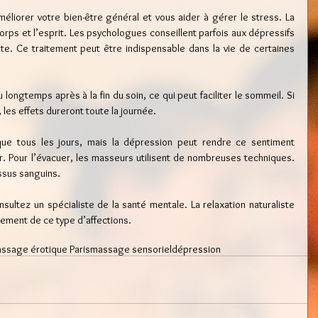
méliorer votre bien-être général et vous aider à gérer le stress. La 
corps et l’esprit. Les psychologues conseillent parfois aux dépressifs 
e. Ce traitement peut être indispensable dans la vie de certaines 
ongtemps après à la fin du soin, ce qui peut faciliter le sommeil. Si 
 les effets dureront toute la journée.
ue tous les jours, mais la dépression peut rendre ce sentiment 
. Pour l’évacuer, les masseurs utilisent de nombreuses techniques. 
issus sanguins. 
sultez un spécialiste de la santé mentale. La relaxation naturaliste 
gement de ce type d’affections.
ssage érotique Paris
massage sensoriel
dépression