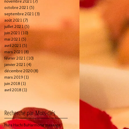
novembre 2021
(7)
7 posts
octobre 2021
(5)
5 posts
septembre 2021
(3)
3 posts
août 2021
(7)
7 posts
juillet 2021
(5)
5 posts
juin 2021
(10)
10 posts
mai 2021
(5)
5 posts
avril 2021
(5)
5 posts
mars 2021
(8)
8 posts
février 2021
(10)
10 posts
janvier 2021
(4)
4 posts
décembre 2020
(8)
8 posts
mars 2019
(1)
1 post
juin 2018
(1)
1 post
avril 2018
(1)
1 post
Recherche par Mots-clés
Hara Hachi Bu
Harmonie massage