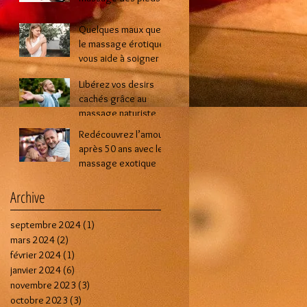
lors d’une séance de
massage intime ?
Quelques maux que
le massage érotique
vous aide à soigner
Libérez vos desirs
cachés grâce au
massage naturiste
Redécouvrez l’amour
après 50 ans avec le
massage exotique
Archive
septembre 2024
(1)
1 post
mars 2024
(2)
2 posts
février 2024
(1)
1 post
janvier 2024
(6)
6 posts
novembre 2023
(3)
3 posts
octobre 2023
(3)
3 posts