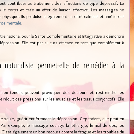
eut contribuer au traitement des affections de type dépressif. Le 
le corps et crée un effet de liaison affective. Les massages ne 
 physique. Ils produisent également un effet calmant et améliorent 
nté mentale
.
ntre national pour la Santé Complémentaire et Intégrative a démontré 
dépression. Elle est par ailleurs efficace en tant que complément à 
 naturaliste permet-elle de remédier à la 
ison tendus peuvent provoquer des douleurs et restreindre les 
te
 réduit ces pressions sur les muscles et les tissus conjonctifs. Elle 
lle seule, guérir entièrement la dépression. Cependant, elle peut en 
Par exemple, le massage soulage la léthargie, le mal de dos, les 
. C’est également un bon recours contre la fatigue et les troubles du 