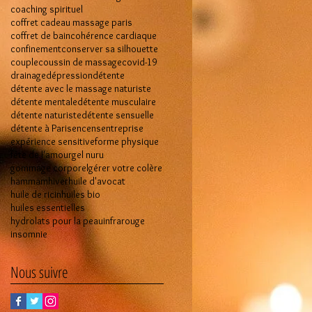
coaching spirituel
coffret cadeau massage paris
coffret de bain
cohérence cardiaque
confinement
conserver sa silhouette
couple
coussin de massage
covid-19
drainage
dépression
détente
détente avec le massage naturiste
détente mentale
détente musculaire
détente naturiste
détente sensuelle
détente à Paris
encens
entreprise
expérience sensitive
forme physique
fête de l'amour
gel nuru
gommage corporel
gérer votre colère
hammam
hiver
huile d'avocat
huile de ricin
huiles bio
huiles essentielles
hydrolats pour la peau
infrarouge
insomnie
Nous suivre