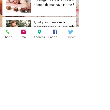
massage des pieds lors d’une
séance de massage intime ?
Quelques maux que le
massage érotique vous aide à
soigner
Phone
Email
Address
Facebook
Twitter
Libérez vos desirs cachés
grâce au massage naturiste
Redécouvrez l’amour après 50
ans avec le massage exotique
Archive
septembre 2024
(1)
1 post