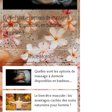
Quelles sont les options de massage à
Le bien-être mascul
domicile disponibles en banlieue
cachés des soins n
parisienne ?
Article récent
Quelles sont les options de
massage à domicile
disponibles en banlieue
parisienne ?
Le bien-être masculin : les
avantages cachés des soins
naturistes pour homme ?