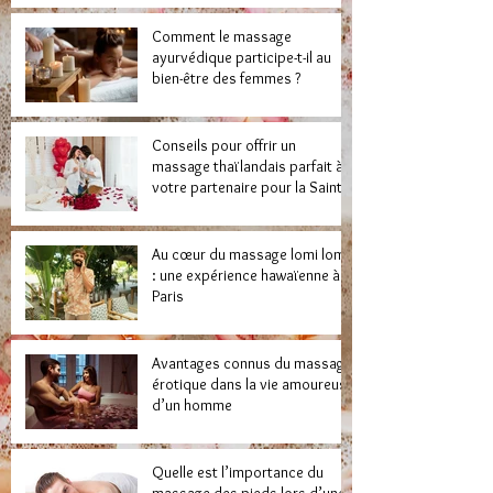
Comment le massage
ayurvédique participe-t-il au
bien-être des femmes ?
Conseils pour offrir un
massage thaïlandais parfait à
votre partenaire pour la Saint-
Valentin
Au cœur du massage lomi lomi
: une expérience hawaïenne à
Paris
Avantages connus du massage
érotique dans la vie amoureuse
d’un homme
Quelle est l’importance du