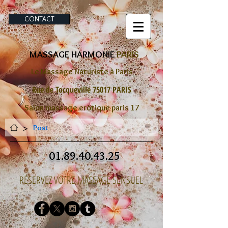
CONTACT
MASSAGE HARMONIE
PARIS
Le Massage Naturiste à Paris
Rue de Tocqueville 75017 PARIS
Salon massage erotique paris 17
>
Post
01.89.40.43.25
RÉSERVEZ VOTRE MASSAGE SENSUEL