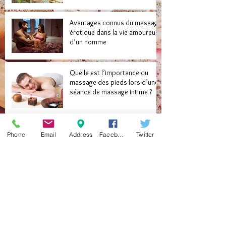
Avantages connus du massage
érotique dans la vie amoureuse
d’un homme
Quelle est l’importance du
massage des pieds lors d’une
séance de massage intime ?
Quelques maux que le
Phone
Email
Address
Facebook
Twitter
massage érotique vous aide à
soigner
Libérez vos desirs cachés
grâce au massage naturiste
Redécouvrez l’amour après 50