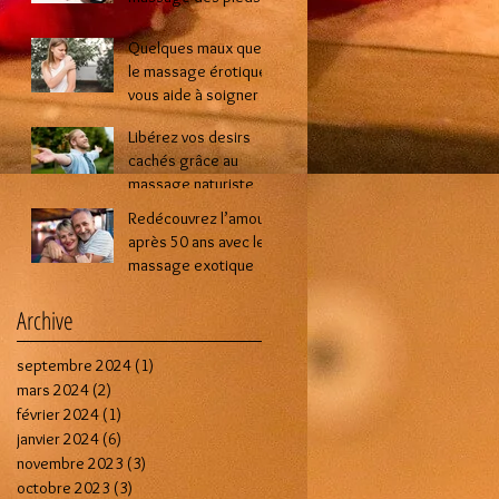
lors d’une séance de
massage intime ?
Quelques maux que
le massage érotique
vous aide à soigner
Libérez vos desirs
cachés grâce au
massage naturiste
Redécouvrez l’amour
après 50 ans avec le
massage exotique
Archive
septembre 2024
(1)
1 post
mars 2024
(2)
2 posts
février 2024
(1)
1 post
janvier 2024
(6)
6 posts
novembre 2023
(3)
3 posts
octobre 2023
(3)
3 posts