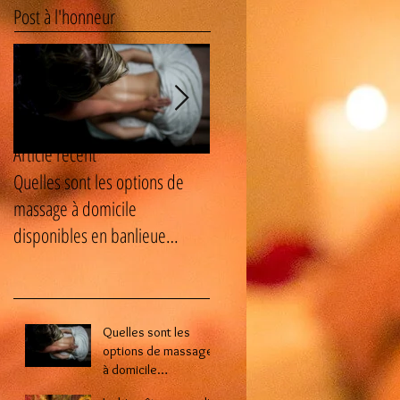
Post à l'honneur
Article récent
Quelles sont les options de
Le bien-être masculin : les
massage à domicile
avantages cachés des soins
disponibles en banlieue
naturistes pour homme ?
parisienne ?
Quelles sont les
options de massage
à domicile
disponibles en