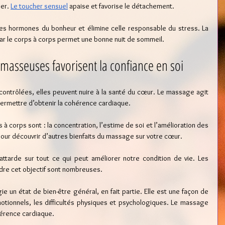
er. 
Le toucher sensuel
 apaise et favorise le détachement.
les hormones du bonheur et élimine celle responsable du stress. La 
ar le corps à corps permet une bonne nuit de sommeil.
s masseuses favorisent la confiance en soi
contrôlées, elles peuvent nuire à la santé du cœur. Le massage agit 
ermettre d’obtenir la cohérence cardiaque.
à corps sont : la concentration, l’estime de soi et l’amélioration des 
pour découvrir d’autres bienfaits du massage sur votre cœur.
ttarde sur tout ce qui peut améliorer notre condition de vie. Les 
ndre cet objectif sont nombreuses.
ie un état de bien-être général, en fait partie. Elle est une façon de 
otionnels, les difficultés physiques et psychologiques. Le massage 
hérence cardiaque.