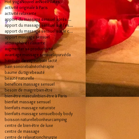
Hot yoga
Nouvel an
Noël
Pilates
activité originale à Paris
activité relaxante
apport du massage sensuel après 50 ans
apport du massage sensuel sur l'esprit
apport du massage sensuel sur le corps
apport massage sensuel
atmosphère relaxante
augmenter sa productivité
avantage massage sensuel
ayurvéda
bain
bain de vapeur
bain lacté
bain sonore
balnéothérapie
baume du tigre
beauté
beauté naturelle
benefices massage sensuel
besoin de maigrir
bien-être
bien-être masculin
bien-être à Paris
bienfait massage sensuel
bienfaits massage naturiste
bienfaits massage sensuel
body body
boisson naturelle
bonheur
camping
centre de bien-être de luxe
centre de massage
centre de relaxation
chirurgie