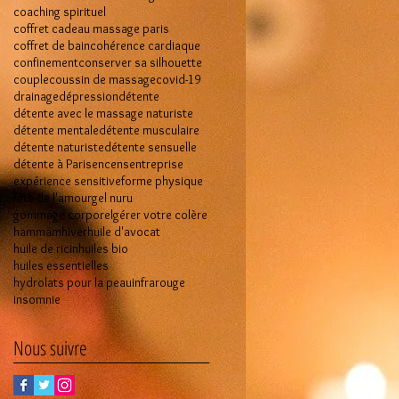
coaching spirituel
coffret cadeau massage paris
coffret de bain
cohérence cardiaque
confinement
conserver sa silhouette
couple
coussin de massage
covid-19
drainage
dépression
détente
détente avec le massage naturiste
détente mentale
détente musculaire
détente naturiste
détente sensuelle
détente à Paris
encens
entreprise
expérience sensitive
forme physique
fête de l'amour
gel nuru
gommage corporel
gérer votre colère
hammam
hiver
huile d'avocat
huile de ricin
huiles bio
huiles essentielles
hydrolats pour la peau
infrarouge
insomnie
Nous suivre