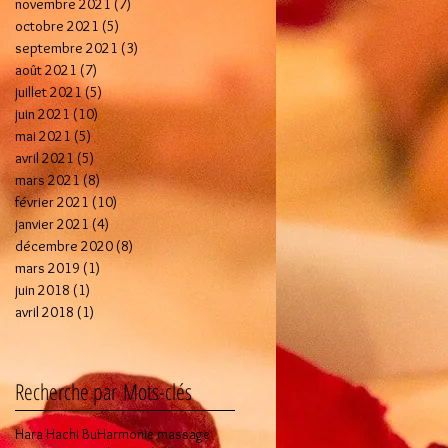
novembre 2021
(7)
7 posts
octobre 2021
(5)
5 posts
septembre 2021
(3)
3 posts
août 2021
(7)
7 posts
juillet 2021
(5)
5 posts
juin 2021
(10)
10 posts
mai 2021
(5)
5 posts
avril 2021
(5)
5 posts
mars 2021
(8)
8 posts
février 2021
(10)
10 posts
janvier 2021
(4)
4 posts
décembre 2020
(8)
8 posts
mars 2019
(1)
1 post
juin 2018
(1)
1 post
avril 2018
(1)
1 post
Recherche par Mots-clés
Hara Hachi Bu
Harmonie massage