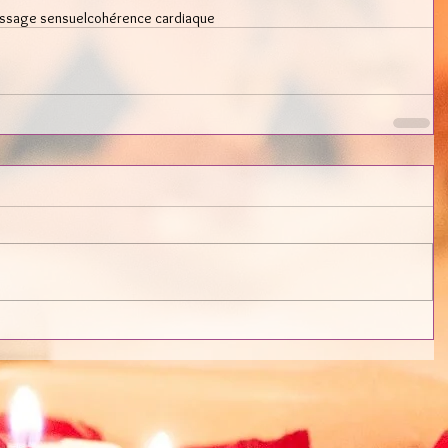
assage sensuel
cohérence cardiaque