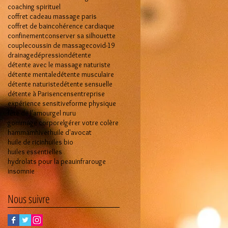
coaching spirituel
coffret cadeau massage paris
coffret de bain
cohérence cardiaque
confinement
conserver sa silhouette
couple
coussin de massage
covid-19
drainage
dépression
détente
détente avec le massage naturiste
détente mentale
détente musculaire
détente naturiste
détente sensuelle
détente à Paris
encens
entreprise
expérience sensitive
forme physique
fête de l'amour
gel nuru
gommage corporel
gérer votre colère
hammam
hiver
huile d'avocat
huile de ricin
huiles bio
huiles essentielles
hydrolats pour la peau
infrarouge
insomnie
Nous suivre