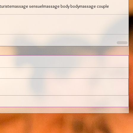
turiste
massage sensuel
massage body body
massage couple