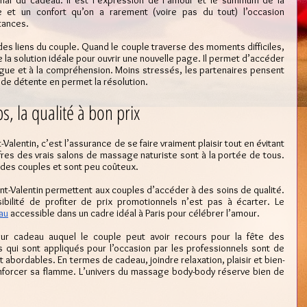
inal du cadeau. Il est l’expression de l’amour et le summum de la 
re et un confort qu’on a rarement (voire pas du tout) l’occasion 
tances.
 des liens du couple. Quand le couple traverse des moments difficiles, 
a solution idéale pour ouvrir une nouvelle page. Il permet d’accéder 
logue et à la compréhension. Moins stressés, les partenaires pensent 
 de détente en permet la résolution.
, la qualité à bon prix
Valentin, c’est l’assurance de se faire vraiment plaisir tout en évitant 
es des vrais salons de massage naturiste sont à la portée de tous. 
 des couples et sont peu coûteux. 
nt-Valentin permettent aux couples d’accéder à des soins de qualité. 
sibilité de profiter de prix promotionnels n’est pas à écarter. Le 
au
 accessible dans un cadre idéal à Paris pour célébrer l’amour.
ur cadeau auquel le couple peut avoir recours pour la fête des 
qui sont appliqués pour l’occasion par les professionnels sont de 
t abordables. En termes de cadeau, joindre relaxation, plaisir et bien-
enforcer sa flamme. L’univers du massage body-body réserve bien de 