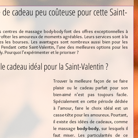
 de cadeau peu coûteuse pour cette Saint-
les centres de massage body-body font des offres exceptionnelles à 
e profiter les amoureux de moments agréables. Leurs services sont à la 
es les bourses. Les avantages sont nombreux aussi bien pour les 
Pendant cette Saint-Valentin, l’une des meilleures options pour les 
. Pourquoi l’expérimenter et le prioriser ?
e cadeau idéal pour la Saint-Valentin ?
Trouver la meilleure façon de se faire 
plaisir ou le cadeau parfait pour son 
bien-aimé n’est pas toujours facile. 
Spécialement en cette période dédiée 
à l’amour, faire le choix idéal est un 
casse-tête pour les amoureux. Pourtant, 
il existe des idées de cadeaux, comme 
le massage 
body-body
, sur lesquels il 
faut miser. Les particularités de ce 