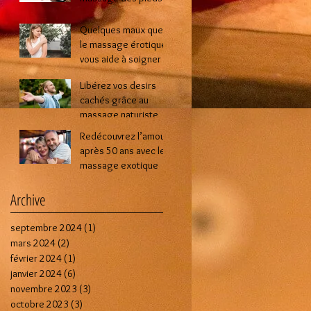
lors d’une séance de
massage intime ?
Quelques maux que
le massage érotique
vous aide à soigner
Libérez vos desirs
cachés grâce au
massage naturiste
Redécouvrez l’amour
après 50 ans avec le
massage exotique
Archive
septembre 2024
(1)
1 post
mars 2024
(2)
2 posts
février 2024
(1)
1 post
janvier 2024
(6)
6 posts
novembre 2023
(3)
3 posts
octobre 2023
(3)
3 posts