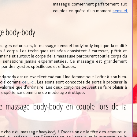
massage conviennent parfaitement aux 
couples en quête d’un moment 
sensuel 
age body-body
ssages naturistes, le massage sensuel body-body implique la nudité 
à corps. Les techniques utilisées consistent à caresser, pétrir et 
s mains et surtout le corps de la masseuse parcourent tout le corps du 
es sensations jamais expérimentées. Ce massage est grandement 
 par des gestes spécifiques et efficaces.
ody-body est un excellent cadeau. Une femme peut l’offrir à son bien-
dédié comme 
celui-ci
. Les soins sont concoctés de sorte à procurer la 
alorisé que d’ordinaire. Les deux conjoints peuvent se faire plaisir à 
ne expérience commune de modelage érotique.
e massage body-body en couple lors de la 
le choix du massage 
body-body
 à l’occasion de la fête des amoureux. 