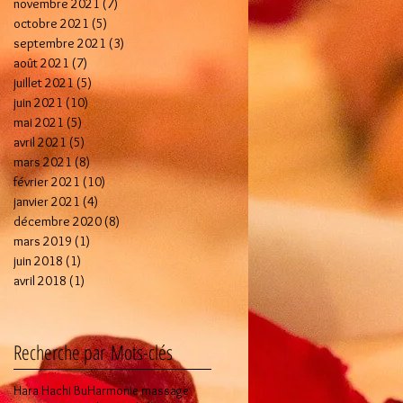
novembre 2021
(7)
7 posts
octobre 2021
(5)
5 posts
septembre 2021
(3)
3 posts
août 2021
(7)
7 posts
juillet 2021
(5)
5 posts
juin 2021
(10)
10 posts
mai 2021
(5)
5 posts
avril 2021
(5)
5 posts
mars 2021
(8)
8 posts
février 2021
(10)
10 posts
janvier 2021
(4)
4 posts
décembre 2020
(8)
8 posts
mars 2019
(1)
1 post
juin 2018
(1)
1 post
avril 2018
(1)
1 post
Recherche par Mots-clés
Hara Hachi Bu
Harmonie massage