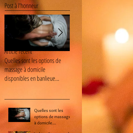
Post à l'honneur
Article récent
Quelles sont les options de
Le bien-être masculin : les
massage à domicile
avantages cachés des soins
disponibles en banlieue
naturistes pour homme ?
parisienne ?
Quelles sont les
options de massage
à domicile
disponibles en