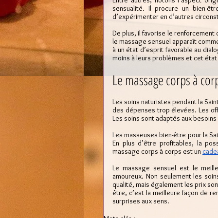
Entre autres, notons l’aspect orig
sensualité. Il procure un bien-êt
d’expérimenter en d’autres circons
De plus, il favorise le renforcement
le massage sensuel apparaît comme l
à un état d’esprit favorable au dia
moins à leurs problèmes et cet état
Le massage corps à corps
Les soins naturistes pendant la Saint-
des dépenses trop élevées. Les offr
Les soins sont adaptés aux besoins
Les masseuses bien-être pour la Sai
En plus d’être profitables, la pos
massage corps à corps est un 
cade
Le massage sensuel est le meille
amoureux. Non seulement les soins 
qualité, mais également les prix son
être, c’est la meilleure façon de r
surprises aux sens.