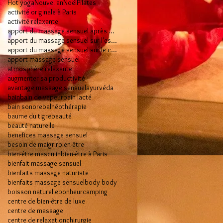
Hot yoga
Nouvel an
Noël
Pilates
activité originale à Paris
activité relaxante
apport du massage sensuel après 50 ans
apport du massage sensuel sur l'esprit
apport du massage sensuel sur le corps
apport massage sensuel
atmosphère relaxante
augmenter sa productivité
avantage massage sensuel
ayurvéda
bain
bain de vapeur
bain lacté
bain sonore
balnéothérapie
baume du tigre
beauté
beauté naturelle
benefices massage sensuel
besoin de maigrir
bien-être
bien-être masculin
bien-être à Paris
bienfait massage sensuel
bienfaits massage naturiste
bienfaits massage sensuel
body body
boisson naturelle
bonheur
camping
centre de bien-être de luxe
centre de massage
centre de relaxation
chirurgie