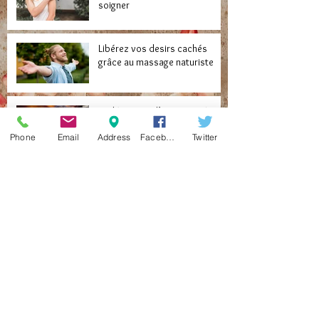
soigner
Libérez vos desirs cachés
grâce au massage naturiste
Redécouvrez l’amour après 50
ans avec le massage exotique
Phone
Email
Address
Facebook
Twitter
Archive
septembre 2024
(1)
1 post
mars 2024
(2)
2 posts
février 2024
(1)
1 post
janvier 2024
(6)
6 posts
novembre 2023
(3)
3 posts
octobre 2023
(3)
3 posts
août 2023
(5)
5 posts