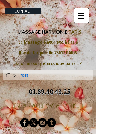
CONTACT
MASSAGE HARMONIE
PARIS
Le Massage Naturiste à Paris
Rue de Tocqueville 75017 PARIS
Salon massage erotique paris 17
>
Post
01.89.40.43.25
RÉSERVEZ VOTRE MASSAGE SENSUEL